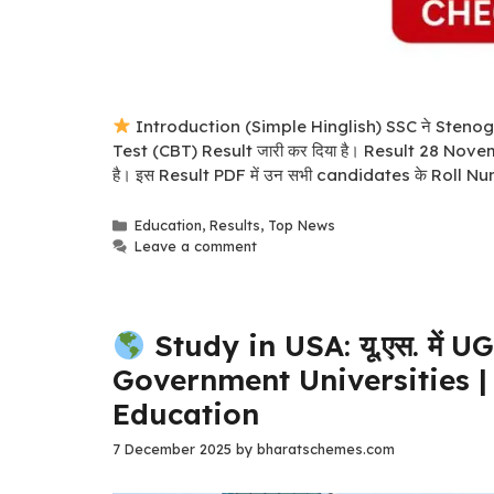
Introduction (Simple Hinglish) SSC ने Sten
Test (CBT) Result जारी कर दिया है। Result 28 Novemb
है। इस Result PDF में उन सभी candidates के Roll Numb
Categories
Education
,
Results
,
Top News
Leave a comment
Study in USA: यू.एस. में UG
Government Universities |
Education
7 December 2025
by
bharatschemes.com