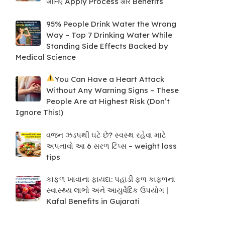
जानिए Apply Process और Benefits
95% People Drink Water the Wrong
Way – Top 7 Drinking Water While
Standing Side Effects Backed by
Medical Science
You Can Have a Heart Attack
Without Any Warning Signs – These
People Are at Highest Risk (Don’t
Ignore This!)
વજન ઝડપથી ઘટે છે? સ્વસ્થ રહેવા માટે
અપનાવો આ 6 સરળ ટિપ્સ – weight loss
tips
કાફળ ખાવાના ફાયદા: પહાડી ફળ કાફળના
સ્વાસ્થ્ય લાભો અને આયુર્વેદિક ઉપયોગ |
Kafal Benefits in Gujarati