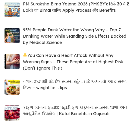
PM Suraksha Bima Yojana 2026 (PMSBY): सिर्फ ₹20 में ₹2
Lakh का Bima! जानिए Apply Process और Benefits
95% People Drink Water the Wrong Way – Top 7
Drinking Water While Standing Side Effects Backed
by Medical Science
You Can Have a Heart Attack Without Any
Warning Signs – These People Are at Highest Risk
(Don’t Ignore This!)
વજન ઝડપથી ઘટે છે? સ્વસ્થ રહેવા માટે અપનાવો આ 6 સરળ
ટિપ્સ – weight loss tips
કાફળ ખાવાના ફાયદા: પહાડી ફળ કાફળના સ્વાસ્થ્ય લાભો અને
આયુર્વેદિક ઉપયોગ | Kafal Benefits in Gujarati