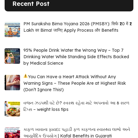
Recent Post
PM Suraksha Bima Yojana 2026 (PMSBY): सिर्फ ₹20 में ₹2
Lakh का Bima! जानिए Apply Process और Benefits
95% People Drink Water the Wrong Way – Top 7
Drinking Water While Standing Side Effects Backed
by Medical Science
You Can Have a Heart Attack Without Any
Warning Signs – These People Are at Highest Risk
(Don’t Ignore This!)
વજન ઝડપથી ઘટે છે? સ્વસ્થ રહેવા માટે અપનાવો આ 6 સરળ
ટિપ્સ – weight loss tips
કાફળ ખાવાના ફાયદા: પહાડી ફળ કાફળના સ્વાસ્થ્ય લાભો અને
આયુર્વેદિક ઉપયોગ | Kafal Benefits in Gujarati