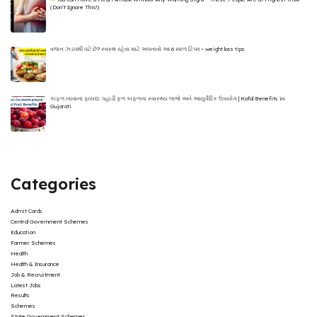
(Don’t Ignore This!)
વજન ઝડપથી ઘટે છે? સ્વસ્થ રહેવા માટે અપનાવો આ 6 સરળ ટિપ્સ – weight loss tips
કાફળ ખાવાના ફાયદા: પહાડી ફળ કાફળના સ્વાસ્થ્ય લાભો અને આયુર્વેદિક ઉપયોગ | Kafal Benefits in
Gujarati
Categories
Admit Cards
Central Government Schemes
Education
Farmer Schemes
Health
Health & Insurance
Job & Recruitment
Latest Jobs
Results
Schemes
State Government Schemes