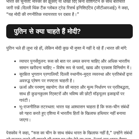
भारत की चुनौती: मॉस्को को झुकाए या धोखा दिए बिना वाशिंगटन के साथ बातचीत
जारी रखें।
दिल्ली थिंक टैंक ग्लोबल ट्रेड रिसर्च इनिशिएटिव (जीटीआरआई) ने कहा,
“यह मोदी की रणनीतिक स्वायत्तता पर दबाव है।”
पुतिन से क्या चाहते हैं मोदी?
पुतिन भले ही लुभा रहे हों, लेकिन मोदी कुछ भी मुफ्त में नहीं दे रहे हैं।
भारत की मांगें:
व्यापार पुनर्संतुलन: रूस को बात पर अमल करना चाहिए और अधिक भारतीय
सामान खरीदना चाहिए – विशेष रूप से फार्मा, खाद्य और प्रकाश विनिर्माण में।
सुरक्षित भुगतान प्रणालियाँ: दिल्ली स्थानीय-मुद्रा व्यवस्था और प्रतिबंधों द्वारा
अवरुद्ध प्रेषण पर स्पष्टता चाहती है।
ऊर्जा और परमाणु सहयोग: तेल की मात्रा और मूल्य निर्धारण पर प्रतिबद्धता,
साथ ही कुडनकुलम रिएक्टरों और भविष्य की छोटी मॉड्यूलर इकाइयों पर
गारंटी।
भू-राजनीतिक तटस्थता: भारत यह आश्वासन चाहता है कि रूस-चीन संबंधों
को गहरा करते हुए एशिया में भारतीय हितों के खिलाफ हथियार नहीं बनाया
जाएगा।
पेसकोव ने कहा, “रूस का चीन के साथ संबंध भारत के खिलाफ नहीं है,” उन्होंने संबंधों