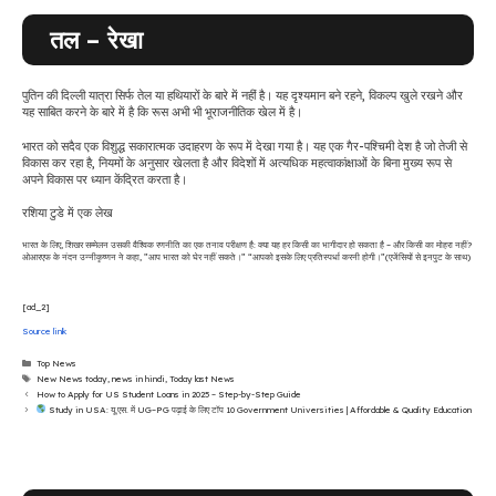
तल – रेखा
पुतिन की दिल्ली यात्रा सिर्फ तेल या हथियारों के बारे में नहीं है। यह दृश्यमान बने रहने, विकल्प खुले रखने और
यह साबित करने के बारे में है कि रूस अभी भी भूराजनीतिक खेल में है।
भारत को सदैव एक विशुद्ध सकारात्मक उदाहरण के रूप में देखा गया है। यह एक गैर-पश्चिमी देश है जो तेजी से
विकास कर रहा है, नियमों के अनुसार खेलता है और विदेशों में अत्यधिक महत्वाकांक्षाओं के बिना मुख्य रूप से
अपने विकास पर ध्यान केंद्रित करता है।
रशिया टुडे में एक लेख
भारत के लिए, शिखर सम्मेलन उसकी वैश्विक रणनीति का एक तनाव परीक्षण है: क्या यह हर किसी का भागीदार हो सकता है – और किसी का मोहरा नहीं?
ओआरएफ के नंदन उन्नीकृष्णन ने कहा, ”आप भारत को घेर नहीं सकते।” “आपको इसके लिए प्रतिस्पर्धा करनी होगी।”
(एजेंसियों से इनपुट के साथ)
[ad_2]
Source link
Categories
Top News
Tags
New News today
,
news in hindi
,
Today last News
How to Apply for US Student Loans in 2025 – Step-by-Step Guide
Study in USA: यू.एस. में UG–PG पढ़ाई के लिए टॉप 10 Government Universities | Affordable & Quality Education