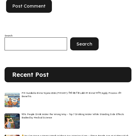
Search
Search
Recent Post
PM Suraksha Bima Yojana 2026 (PMSBY): सिर्फ ₹20 में ₹2 Lakh का Bima! जानिए Apply Process और
Benefits
95% People Drink Water the Wrong Way – Top 7 Drinking Water While Standing Side Effects
Backed by Medical Science
You Can Have a Heart Attack Without Any Warning Signs – These People Are at Highest Risk