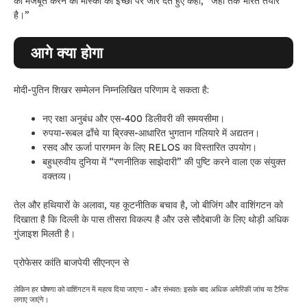
को मजबूत करने की मास्को की इच्छा पर जोर देते हुए कहा, “जहां तक ​​भारत तैयार
है।”
आगे क्या होगा
मोदी-पुतिन शिखर सम्मेलन निम्नलिखित परिणाम दे सकता है:
नए रक्षा अनुबंध और एस-400 डिलीवरी की समयसीमा।
रुपया-रूबल ढाँचे या ब्रिक्स-आधारित भुगतान गलियारे में अद्यतन।
रसद और ऊर्जा पारगमन के लिए RELOS का विस्तारित उपयोग।
बहुध्रुवीय दुनिया में “रणनीतिक साझेदारी” की पुष्टि करने वाला एक संयुक्त
वक्तव्य।
तेल और हथियारों के अलावा, यह कूटनीतिक बचाव है, जो बीजिंग और वाशिंगटन को
दिखाता है कि दिल्ली के पास तीसरा विकल्प है और उसे सौदेबाजी के लिए थोड़ी अधिक
गुंजाइश मिलती है।
प्रोफेसर कांति बाजपेयी सीएनएन से
लेकिन हर घोषणा को वाशिंगटन में महत्व दिया जाएगा – और संभवतः इसके बाद अधिक अमेरिकी जांच या टैरिफ
लगाए जाएंगे।