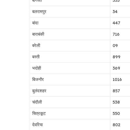
बागपत
553
बलरामपुर
34
बांदा
447
बाराबंकी
716
बरेली
09
बस्ती
899
भदोही
369
बिजनौर
1016
बुलंदशहर
857
चंदौली
538
चित्रकूट
550
देवरिया
802