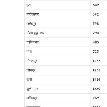
एटा
642
फर्रुखाबाद
592
फतेहपुर
598
गौतम बुद्ध नगर
294
गाजियाबाद
485
गोंडा
725
गोरखपुर
1256
जौनपुर
1231
खेरी
1419
कुशीनगर
1339
ललितपुर
262