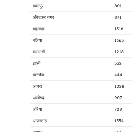
कानपुर
801
अंबेडकर नगर
871
बहराइच
1316
बलिया
1365
वाराणसी
1218
झांसी
532
कन्नौज
444
आगरा
1028
अलीगढ़
907
औरैया
728
आजमगढ़
1554