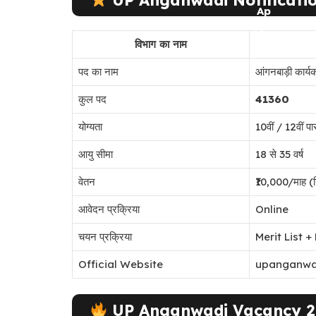
विभाग का नाम
पद का नाम
आंगनबाड़ी कार्यकर
कुल पद
41360
योग्यता
10वीं / 12वीं प
आयु सीमा
18 से 35 वर्ष
वेतन
₹10,000/माह (न
आवेदन प्रक्रिया
Online
चयन प्रक्रिया
Merit List 
Official Website
upanganwad
UP Anganwadi Vacancy 20