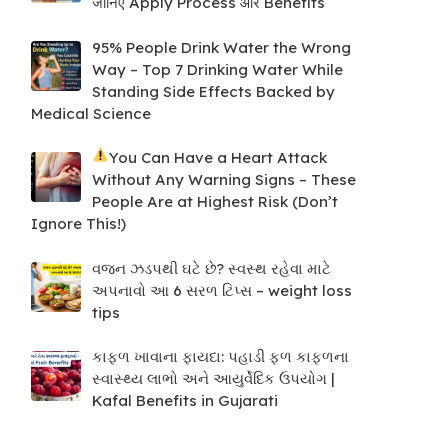
जानिए Apply Process और Benefits
95% People Drink Water the Wrong
Way – Top 7 Drinking Water While
Standing Side Effects Backed by
Medical Science
You Can Have a Heart Attack
Without Any Warning Signs – These
People Are at Highest Risk (Don’t
Ignore This!)
વજન ઝડપથી ઘટે છે? સ્વસ્થ રહેવા માટે
અપનાવો આ 6 સરળ ટિપ્સ – weight loss
tips
કાફળ ખાવાના ફાયદા: પહાડી ફળ કાફળના
સ્વાસ્થ્ય લાભો અને આયુર્વેદિક ઉપયોગ |
Kafal Benefits in Gujarati