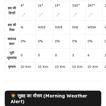
4
°
16
°
19
°
320
°
247
°
हवा की
डिग्री
हवा की
N
NNE
NNE
NW
WSW
दिशा
क्लाउड
0
%
0
%
0
%
0
%
0
%
कवर
यूवी
0
0
0
2
6
सूचकांक
दृश्यता
10
Km
10
Km
10
Km
10
Km
10
Km
सुबह का मौसम (Morning Weather
Alert)