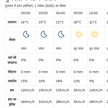
गुजरात में आज (शनिवार, 1 नवंबर 2025) का मौसम
00:00
03:00
06:00
09:00
12:00
तापमान
16
°
C
15
°
C
12
°
C
18
°
C
21
°
C
मौसम
साफ
साफ
साफ
धूप वाला
धूप वाला
ध
वर्षा की
0
%
0
%
0
%
0
%
0
%
संभावना
तीव्रता
0
mm
0
mm
0
mm
0
mm
0
mm
आर्द्रता
15
%
16
%
18
%
11
%
9
%
हवा
12
Km/h
15
Km/h
13
Km/h
3
Km/h
12
Km/h
हवा का
26
Km/h
31
Km/h
28
Km/h
5
Km/h
18
Km/h
झोंका