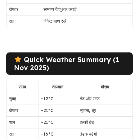
दोपहर
सामान्य कैजुअल कपड़े
रात
जैकेट साथ रखें
Quick Weather Summary (1
Nov 2025)
समय
तापमान
मौसम
सुबह
~12°C
ठंड और साफ
दोपहर
~21°C
सुहाना, धूप
शाम
~21°C
हल्की ठंड
रात
~16°C
ठंडक बढ़ेगी