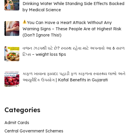
Drinking Water While Standing Side Effects Backed
by Medical Science
You Can Have a Heart Attack Without Any
Warning Signs – These People Are at Highest Risk
(Don’t Ignore This!)
વજન ઝડપથી ઘટે છે? સ્વસ્થ રહેવા માટે અપનાવો આ 6 સરળ
ટિપ્સ – weight loss tips
કાફળ ખાવાના ફાયદા: પહાડી ફળ કાફળના સ્વાસ્થ્ય લાભો અને
આયુર્વેદિક ઉપયોગ | Kafal Benefits in Gujarati
Categories
Admit Cards
Central Government Schemes